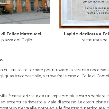
Lapide dedicata a Fe
 di Felice Matteucci
restaurata ne
 piazza del Giglio
to
n cui era solito tornare per ritrovare la serenità necessaria
 quasi irriconoscibile, si trova fra le case di Colle di Compi
a villa è caratterizzata da un impianto piuttosto singolare i
d eccentrica rispetto al viale di accesso. La costruzione r
tre in pietra alle porte ed alle finestre; di particolare in