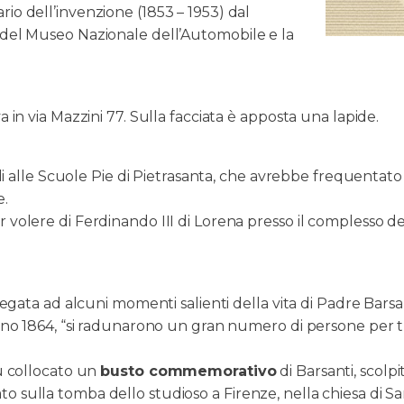
io dell’invenzione (1853 – 1953) dal
o del Museo Nazionale dell’Automobile e la
a in via Mazzini 77. Sulla facciata è apposta una lapide.
studi alle Scuole Pie di Pietrasanta, che avrebbe frequentat
e.
r volere di Ferdinando III di Lorena presso il complesso d
 legata ad alcuni momenti salienti della vita di Padre Barsa
iugno 1864, “si radunarono un gran numero di persone per 
fu collocato un
busto commemorativo
di Barsanti, scolp
o sulla tomba dello studioso a Firenze, nella chiesa di Sa