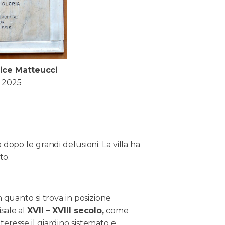
lice Matteucci
l 2025
 dopo le grandi delusioni. La villa ha
to.
n quanto si trova in posizione
isale al
XVII – XVIII secolo,
come
teresse il giardino sistemato e