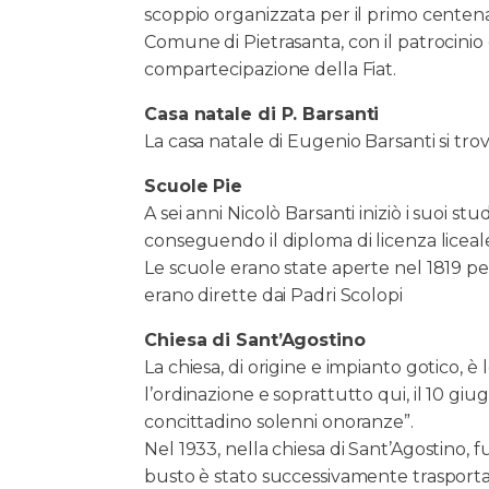
scoppio organizzata per il primo centenar
Comune di Pietrasanta, con il patrocini
compartecipazione della Fiat.
Casa natale di P. Barsanti
La casa natale di Eugenio Barsanti si trov
Scuole Pie
A sei anni Nicolò Barsanti iniziò i suoi 
conseguendo il diploma di licenza liceal
Le scuole erano state aperte nel 1819 pe
erano dirette dai Padri Scolopi
Chiesa di Sant’Agostino
La chiesa, di origine e impianto gotico, è
l’ordinazione e soprattutto qui, il 10 g
concittadino solenni onoranze”.
Nel 1933, nella chiesa di Sant’Agostino, 
busto è stato successivamente trasportat