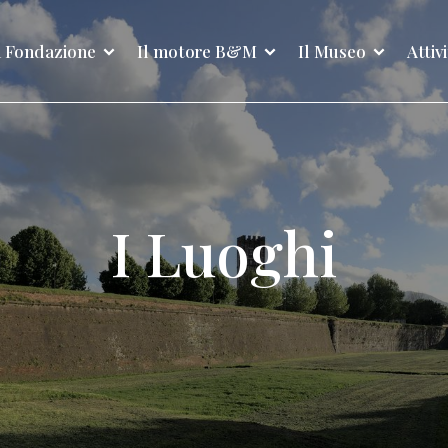
 Fondazione
Il motore B&M
Il Museo
Attiv
I Luoghi