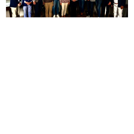
L’11 giugno Lucca celebra Barsanti e Matteucci
Leggi tutto
LEGGI TUTTE LE NOTIZIE
Museo del motore a