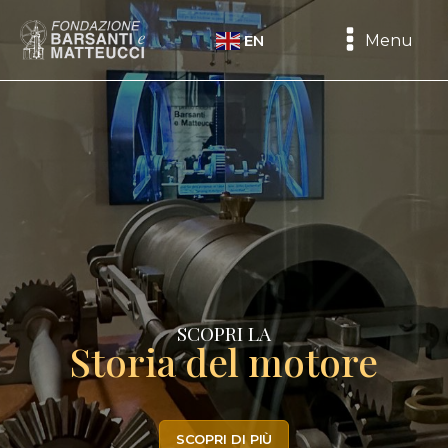
Menu
EN
SCOPRI TUTTE
Le nostre attivi
re
VAI ALLA SEZIONE