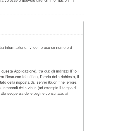
ra volessero ricevere ulteriori informazioni in
tra informazione, ivi compreso un numero di
esta Applicazione), tra cui: gli indirizzi IP o i
Resource Identifier), l’orario della richiesta, il
tato della risposta dal server (buon fine, errore,
ni temporali della visita (ad esempio il tempo di
to alla sequenza delle pagine consultate, ai