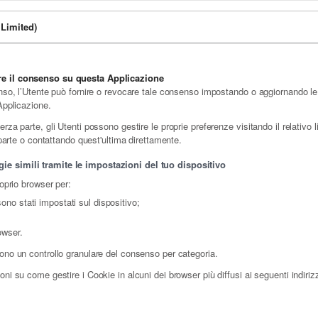
Limited)
are il consenso su questa Applicazione
nso, l’Utente può fornire o revocare tale consenso impostando o aggiornando le p
Applicazione.
a parte, gli Utenti possono gestire le proprie preferenze visitando il relativo lin
 parte o contattando quest'ultima direttamente.
ie simili tramite le impostazioni del tuo dispositivo
roprio browser per:
sono stati impostati sul dispositivo;
owser.
ono un controllo granulare del consenso per categoria.
ni su come gestire i Cookie in alcuni dei browser più diffusi ai seguenti indirizz