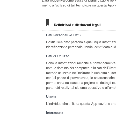
Data l'oggettiva complessità di identificazione delle
merito all'utilizzo di tali tecnologie su questa Appl
Definizioni e riferimenti legali
Dati Personali (o Dati)
Costituisce dato personale qualunque informazi
identificazione personale, renda identificata o i
Dati di Utilizzo
Sono le informazioni raccolte automaticamente at
nomi a dominio dei computer utilizzati dall’Utent
metodo utilizzato nell’inoltrare la richiesta al s
ecc.) il paese di provenienza, le caratteristiche
permanenza su ciascuna pagina) e i dettagli relat
parametri relativi al sistema operativo e all’amb
Utente
L'individuo che utilizza questa Applicazione ch
Interessato