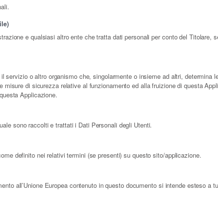
ali.
le)
strazione e qualsiasi altro ente che tratta dati personali per conto del Titolare
, il servizio o altro organismo che, singolarmente o insieme ad altri, determina le
le misure di sicurezza relative al funzionamento ed alla fruizione di questa Appl
i questa Applicazione.
e sono raccolti e trattati i Dati Personali degli Utenti.
ome definito nei relativi termini (se presenti) su questo sito/applicazione.
mento all’Unione Europea contenuto in questo documento si intende esteso a tutt