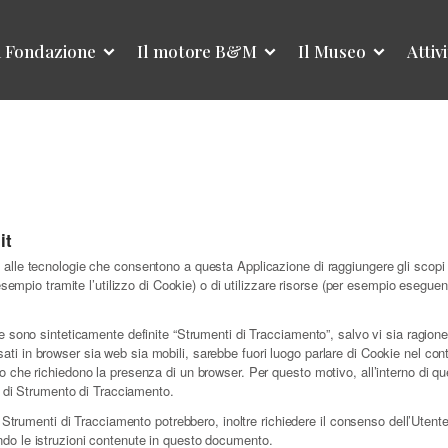
 Fondazione
Il motore B&M
Il Museo
Attiv
it
lle tecnologie che consentono a questa Applicazione di raggiungere gli scopi de
esempio tramite l’utilizzo di Cookie) o di utilizzare risorse (per esempio esegue
 sono sinteticamente definite “Strumenti di Tracciamento”, salvo vi sia ragione 
 in browser sia web sia mobili, sarebbe fuori luogo parlare di Cookie nel contes
 che richiedono la presenza di un browser. Per questo motivo, all’interno di qu
o di Strumento di Tracciamento.
i Strumenti di Tracciamento potrebbero, inoltre richiedere il consenso dell’Uten
do le istruzioni contenute in questo documento.