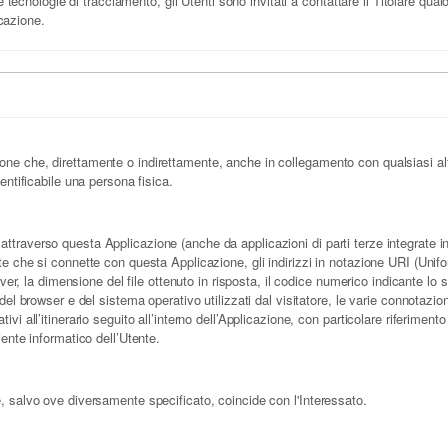
 tecnologie di tracciamento, gli Utenti sono invitati a contattare il Titolare qualo
icazione.
one che, direttamente o indirettamente, anche in collegamento con qualsiasi al
dentificabile una persona fisica.
traverso questa Applicazione (anche da applicazioni di parti terze integrate in qu
e che si connette con questa Applicazione, gli indirizzi in notazione URI (Uniform 
erver, la dimensione del file ottenuto in risposta, il codice numerico indicante lo s
 del browser e del sistema operativo utilizzati dal visitatore, le varie connotazio
ivi all’itinerario seguito all’interno dell’Applicazione, con particolare riferimen
iente informatico dell’Utente.
e, salvo ove diversamente specificato, coincide con l'Interessato.