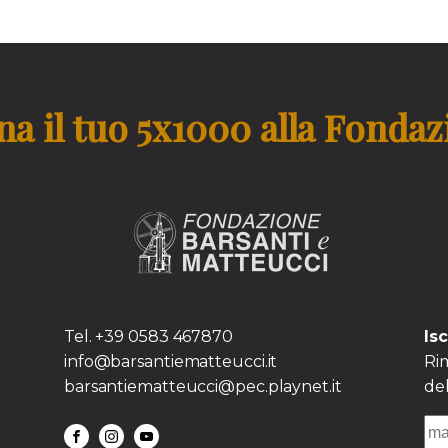
a il tuo 5x1000 alla Fonda
TS
Tel. +39 0583 467870
Is
info@barsantiematteucci.it
Rim
barsantiematteucci@pec.playnet.it
del