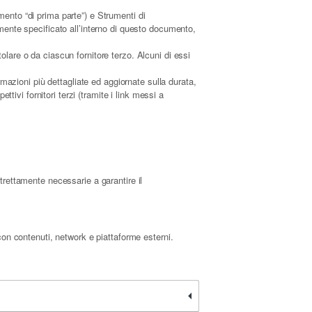
ento “di prima parte”) e Strumenti di
mente specificato all’interno di questo documento,
lare o da ciascun fornitore terzo. Alcuni di essi
rmazioni più dettagliate ed aggiornate sulla durata,
tivi fornitori terzi (tramite i link messi a
trettamente necessarie a garantire il
con contenuti, network e piattaforme esterni.