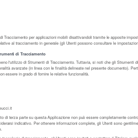
di Tracciamento per applicazioni mobili disattivandoli tramite le apposite impost
relative al tracciamento in generale (gli Utenti possono consultare le impostazioni
Strumenti di Tracciamento
meno l'utilizzo di Strumenti di Tracciamento. Tuttavia, si noti che gli Strumen
ionalità avanzate (in linea con le finalità delineate nel presente documento). Pert
n essere in grado di fornire le relative funzionalità.
ucci.it
o di terza parte su questa Applicazione non può essere completamente controlla
derarsi indicativo. Per ottenere informazioni complete, gli Utenti sono gentilmen
o.