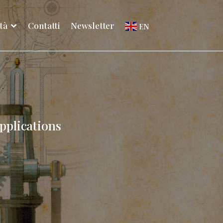
ità
Contatti
Newsletter
EN
pplications