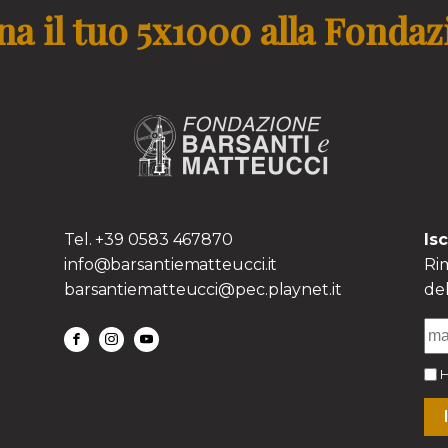
a il tuo 5x1000 alla Fonda
TS
Tel. +39 0583 467870
Is
info@barsantiematteucci.it
Rim
barsantiematteucci@pec.playnet.it
del
H