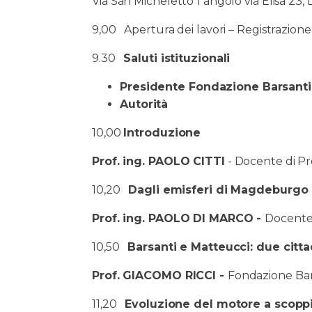
Via San Micheletto 1 angolo via Elisa 23,
9,00 Apertura dei lavori – Registrazione
9.30
Saluti istituzionali
Presidente Fondazione Barsanti
Autorità
10,00
Introduzione
Prof. ing. PAOLO CITTI
- Docente di P
10,20
Dagli emisferi di Magdeburgo 
Prof. ing. PAOLO DI MARCO -
Docente d
10,50
Barsanti e Matteucci: due citt
Prof. GIACOMO RICCI -
Fondazione Bar
11,20
Evoluzione del motore a scopp