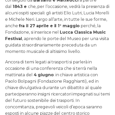
conseguiti da
Barsanti e Matteucci
a partire
dal
1843 e
che, per l’occasione, vedrà la presenza di
alcuni ospiti speciali: gli artisti Elio Lutri, Lucia Morelli
e Michele Neri. Largo all’arte, in tutte le sue forme,
anche
fra il 27 aprile e il 1° maggio
perché, la
Fondazione, si inserisce nel
Lucca Classica Music
Festival
, aprendo le porte del Museo per una visita
guidata straordinariamente preceduta da un
momento musicale di altissimo livello.
Ancora di temi legati ai trasporti si parlerà in
occasione di una conferenza che si terrà nella
mattinata del
4 giugno
: in chiave artistica con
Paolo Bolpagni (Fondazione Ragghianti), ed in
chiave divulgativa durante un dibattito al quale
parteciperanno insigni ricercatori impegnati sui temi
del futuro sostenibile dei trasporti. In
concomitanza, pregevoli veicoli d’epoca saranno
esposti in alcune piazze del centro storico