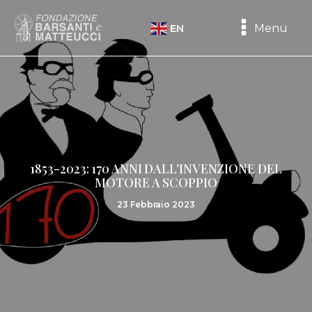
Menu
EN
1853-2023: 170 ANNI DALL’INVENZIONE DEL
MOTORE A SCOPPIO
23 Febbraio 2023