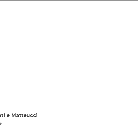
nti e Matteucci
e