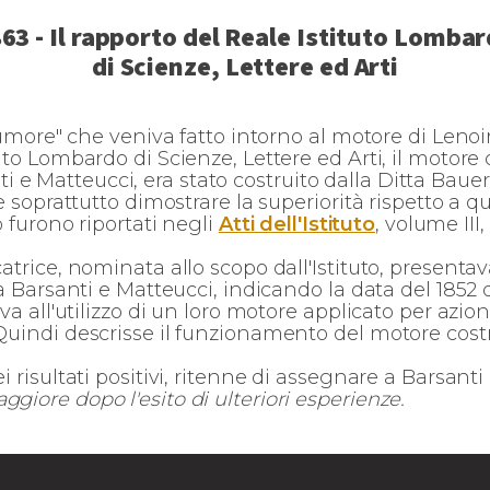
63 - Il rapporto del Reale Istituto Lomba
di Scienze, Lettere ed Arti
 rumore" che veniva fatto intorno al motore di Leno
tuto Lombardo di Scienze, Lettere ed Arti, il motor
 Matteucci, era stato costruito dalla Ditta Bauer 
e soprattutto dimostrare la superiorità rispetto a qu
o furono riportati negli
Atti dell'Istituto
, volume III,
atrice, nominata allo scopo dall'Istituto, presenta
da Barsanti e Matteucci, indicando la data del 1852 q
va all'utilizzo di un loro motore applicato per aziona
Quindi descrisse il funzionamento del motore costru
i risultati positivi, ritenne di assegnare a Barsant
giore dopo l'esito di ulteriori esperienze.