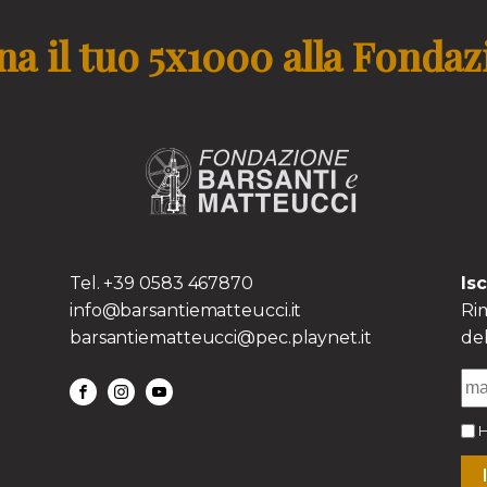
a il tuo 5x1000 alla Fonda
TS
Tel. +39 0583 467870
Is
info@barsantiematteucci.it
Rim
barsantiematteucci@pec.playnet.it
del
H