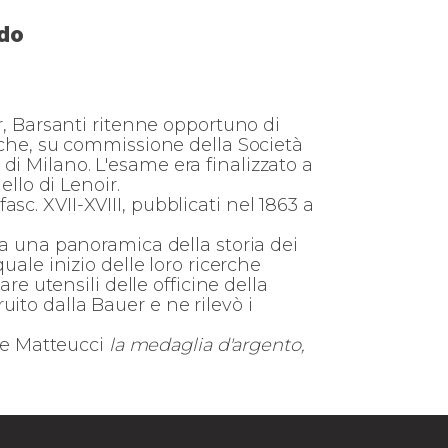
rdo
ir, Barsanti ritenne opportuno di
e che, su commissione della Società
di Milano. L'esame era finalizzato a
ello di Lenoir.
 fasc. XVII-XVIII, pubblicati nel 1863 a
va una panoramica della storia dei
uale inizio delle loro ricerche
re utensili delle officine della
ito dalla Bauer e ne rilevò i
i e Matteucci
la medaglia d'argento,