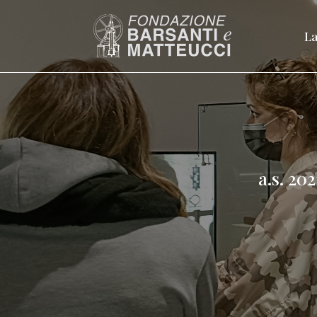
La
a.s. 20