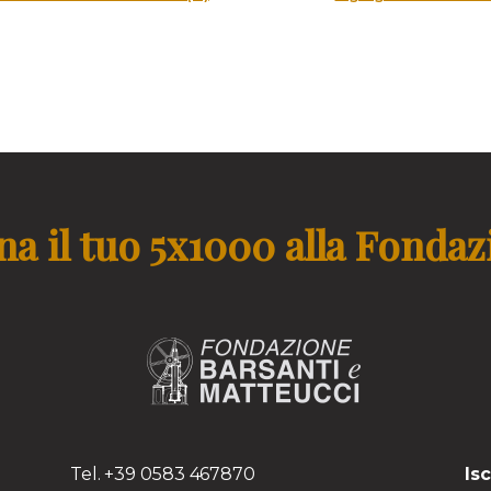
a il tuo 5x1000 alla Fonda
TS
Tel. +39 0583 467870
Is