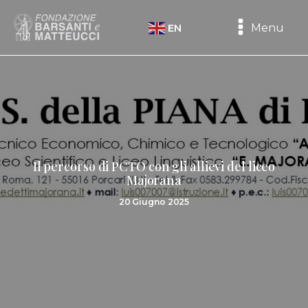
Menu
EN
Il percorso di PCTO con gli allievi del liceo
Majorana
20 Giugno 2025