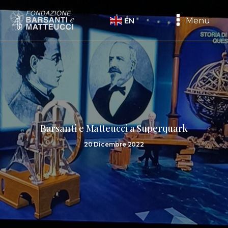
Menu
EN
Barsanti e Matteucci a Superquark
20 Dicembre 2022