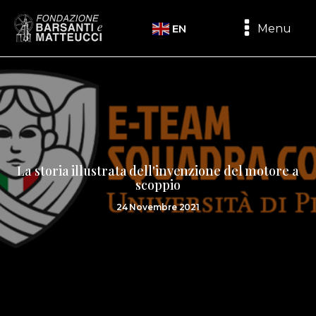
Menu
EN
La storia illustrata dell'invenzione del motore a
scoppio
24 Novembre 2021