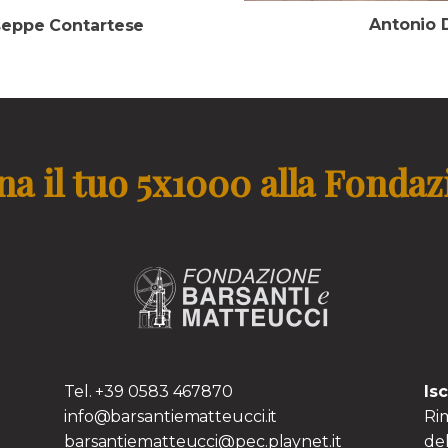
Antonio D
useppe Contartese
a il tuo 5x1000 alla Fonda
TS
Tel. +39 0583 467870
Is
info@barsantiematteucci.it
Rim
barsantiematteucci@pec.playnet.it
del