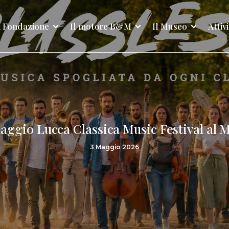
 Fondazione
Il motore B&M
Il Museo
Attiv
aggio Lucca Classica Music Festival a
3 Maggio 2026