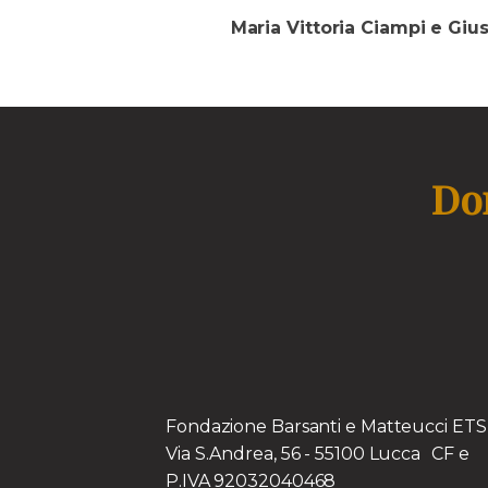
Maria Vittoria Ciampi e Gi
Don
Fondazione Barsanti e Matteucci E
Via S.Andrea, 56 - 55100 Lucca CF e
P.IVA 92032040468