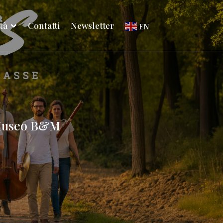
ità
Contatti
Newsletter
EN
l Museo B&M