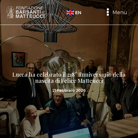
Menu
EN
Lucca ha celebrato il 218° anniversario della
nascita di Felice Matteucci
21 Febbraio 2026