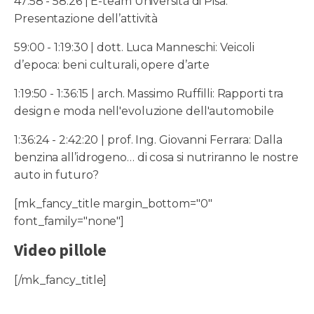
47:58 - 58:26 | E-team Università di Pisa:
Presentazione dell’attività
59:00 - 1:19:30 | dott. Luca Manneschi: Veicoli
d’epoca: beni culturali, opere d’arte
1:19:50 - 1:36:15 | arch. Massimo Ruffilli: Rapporti tra
design e moda nell'evoluzione dell'automobile
1:36:24 - 2:42:20 | prof. Ing. Giovanni Ferrara: Dalla
benzina all’idrogeno… di cosa si nutriranno le nostre
auto in futuro?
[mk_fancy_title margin_bottom="0"
font_family="none"]
Video pillole
[/mk_fancy_title]