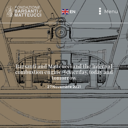
Menu
EN
Barsanti and Matteucci and the internal
combustion engine: yesterday, today and
tomorrow
27 Novembre 2021