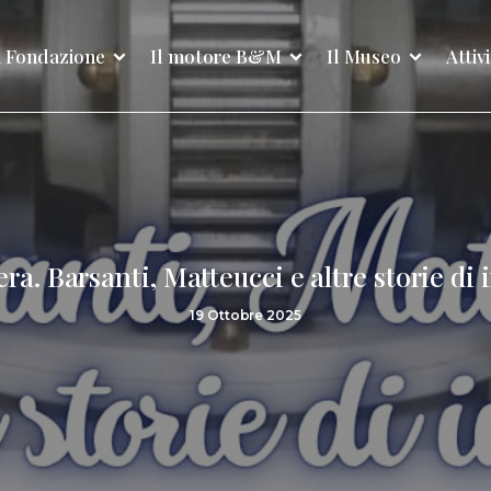
 Fondazione
Il motore B&M
Il Museo
Attiv
era. Barsanti, Matteucci e altre storie di
19 Ottobre 2025