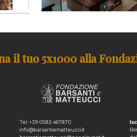
a il tuo 5x1000 alla Fonda
TS
Tel. +39 0583 467870
Is
info@barsantiematteucci.it
Rim