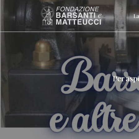
La
Per asp