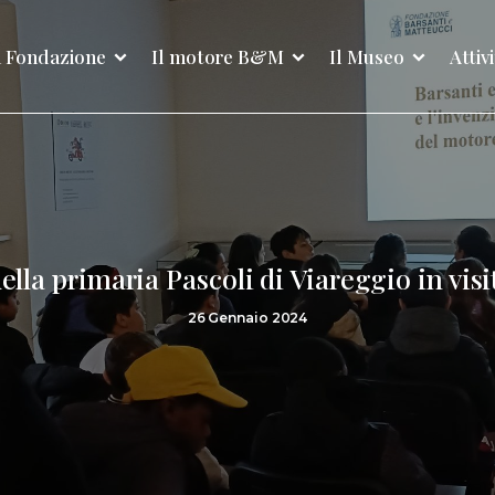
 Fondazione
Il motore B&M
Il Museo
Attiv
della primaria Pascoli di Viareggio in vis
26 Gennaio 2024