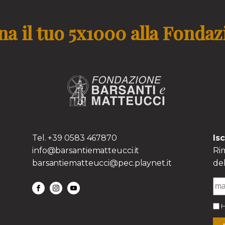
a il tuo 5x1000 alla Fonda
TS
Tel. +39 0583 467870
Is
info@barsantiematteucci.it
Rim
barsantiematteucci@pec.playnet.it
del
H