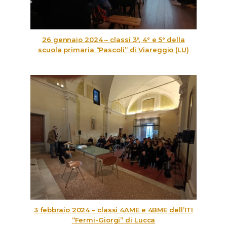
26 gennaio 2024 – classi 3°, 4° e 5° della
scuola primaria “Pascoli” di Viareggio (LU)
3 febbraio 2024 – classi 4AME e 4BME dell’ITI
“Fermi-Giorgi” di Lucca