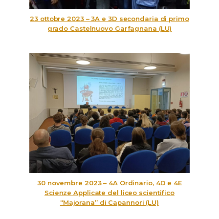
23 ottobre 2023 – 3A e 3D secondaria di primo
grado Castelnuovo Garfagnana (LU)
30 novembre 2023 – 4A Ordinario, 4D e 4E
Scienze Applicate del liceo scientifico
“Majorana” di Capannori (LU)