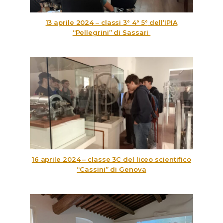
13 aprile 2024 – classi
3° 4° 5°
dell’IPIA
“Pellegrini” di Sassari
16 aprile 2024 – classe 3C del liceo scientifico
“Cassini” di Genova